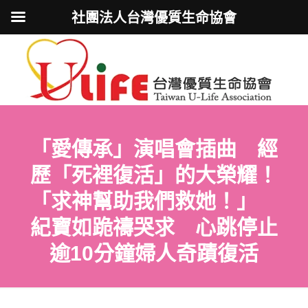
社團法人台灣優質生命協會
「愛傳承」演唱會插曲 經
歷「死裡復活」的大榮耀！
「求神幫助我們救她！」
紀寶如跪禱哭求 心跳停止
逾10分鐘婦人奇蹟復活