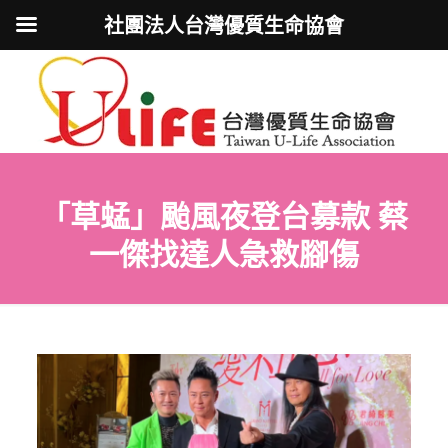
社團法人台灣優質生命協會
「草蜢」颱風夜登台募款 蔡
一傑找達人急救腳傷