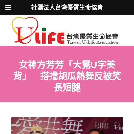
社團法人台灣優質生命協會
女神方芳芳「大露U字美
背」 搭擋胡瓜熱舞反被笑
長短腿