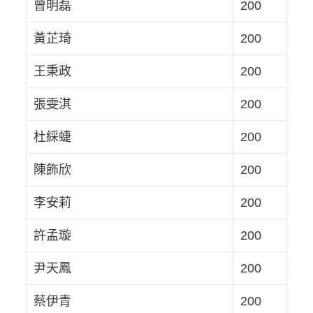
曾明磊
200
黃芷琦
200
王秉政
200
張雯淇
200
杜綵蜨
200
陳飾欣
200
李安莉
200
許孟璇
200
尹天鳳
200
蔡伊青
200