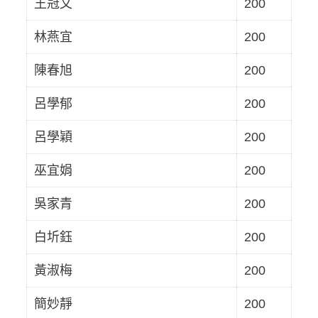
王冠文
200
林燕宜
200
陳春旭
200
呂學郁
200
呂學穎
200
巫宜娟
200
吳家青
200
白圻鈺
200
黃淑梅
200
簡妙靜
200