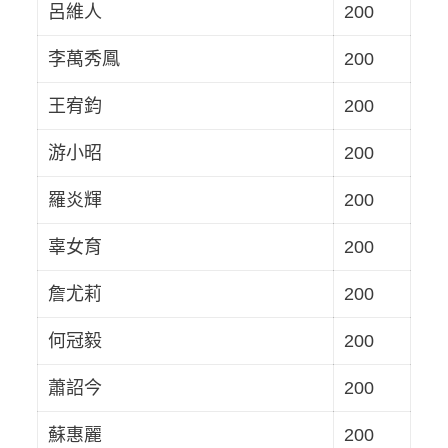
呂維人
200
李萬秀鳳
200
王宥鈞
200
游小昭
200
羅炎輝
200
辜女育
200
詹尤莉
200
何冠毅
200
蕭詔今
200
蘇惠麗
200