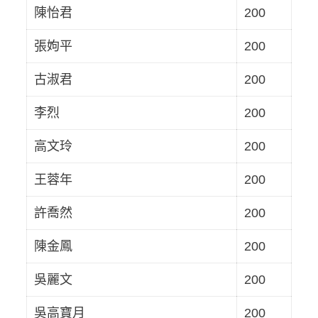
陳怡君
200
張姁平
200
古淑君
200
李烈
200
高文玲
200
王蓉年
200
許喬然
200
陳金鳳
200
吳麗文
200
吳高寶月
200