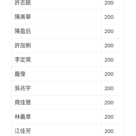
許志銘
200
陳美華
200
陳盈后
200
許加俐
200
李定晃
200
龐偉
200
吳兆宇
200
周佳慧
200
林義章
200
江佳芳
200