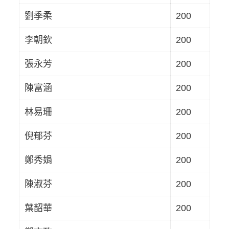
劉季柔
200
李朝欽
200
張永芳
200
陳富涵
200
林易珊
200
倪郁芬
200
鄭秀娟
200
陳淑芬
200
葉韶華
200