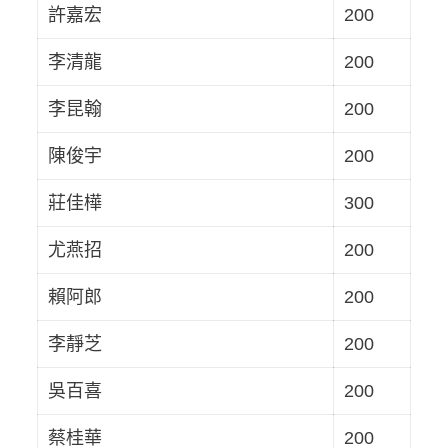
許嘉宏
200
李清龍
200
李昆翰
200
陳俊宇
200
莊佳樺
300
尤燕招
200
賴阿郎
200
李靜芝
200
吳百喜
200
蔡桂華
200