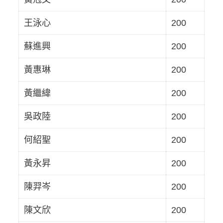
王泳心
200
蘇進興
200
黃惠琳
200
黃繼緯
200
吳政陸
200
何紹聖
200
黃永昇
200
陳羿岑
200
陳文欣
200