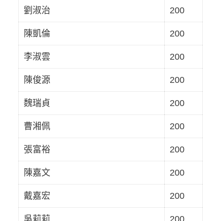
劉淑治
200
陳凱倫
200
李淑雲
200
陳俊源
200
魏瑞貞
200
曹湘佩
200
張富裕
200
陳嘉文
200
戴嘉宏
200
吳莉莉
200