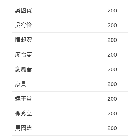
吳國賓
200
吳宥伶
200
陳昶宏
200
廖怡菱
200
謝鳳春
200
康貴
200
連平貴
200
孫秀立
200
馬國瑋
200