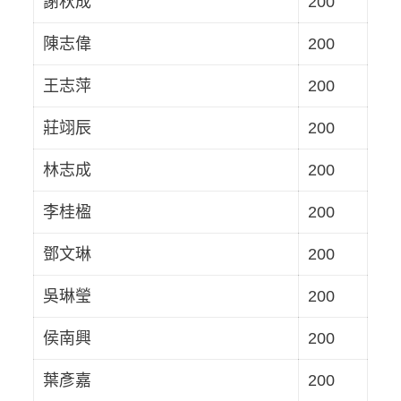
謝秋成
200
陳志偉
200
王志萍
200
莊翊辰
200
林志成
200
李桂楹
200
鄧文琳
200
吳琳瑩
200
侯南興
200
葉彥嘉
200