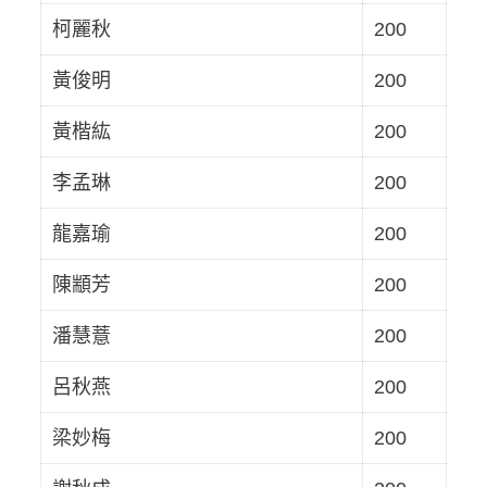
柯麗秋
200
黃俊明
200
黃楷紘
200
李孟琳
200
龍嘉瑜
200
陳顓芳
200
潘慧薏
200
呂秋燕
200
梁妙梅
200