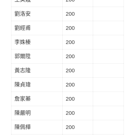
劉洛安
200
劉經甫
200
李姝榛
200
郭爾陞
200
黃志隆
200
陳貞瑋
200
詹家蓁
200
陳嚴明
200
陳佩樺
200