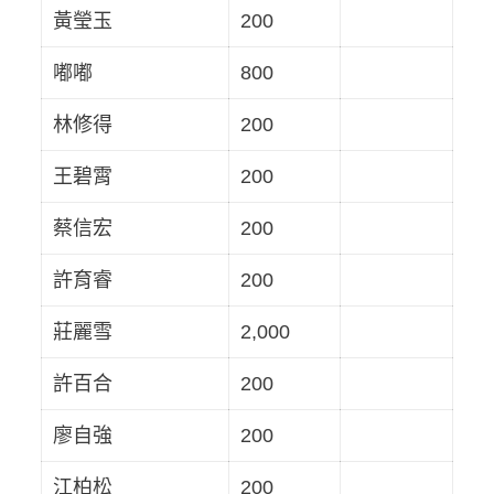
黃瑩玉
200
嘟嘟
800
林修得
200
王碧霄
200
蔡信宏
200
許育睿
200
莊麗雪
2,000
許百合
200
廖自強
200
江柏松
200