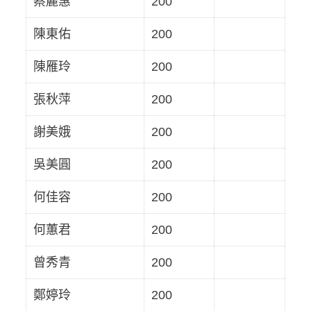
蔡麗惠
200
陳東佑
200
陳雁玲
200
張秋萍
200
謝美娥
200
吳美圓
200
何佳容
200
何蕙君
200
曾秀青
200
鄭婷玲
200