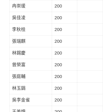
冉崇瑗
200
吳佳凌
200
李秋桂
200
張瑞麒
200
林錫慶
200
曾榮富
200
張庭輔
200
林玉鋗
200
吳李金雀
200
王美娥
200