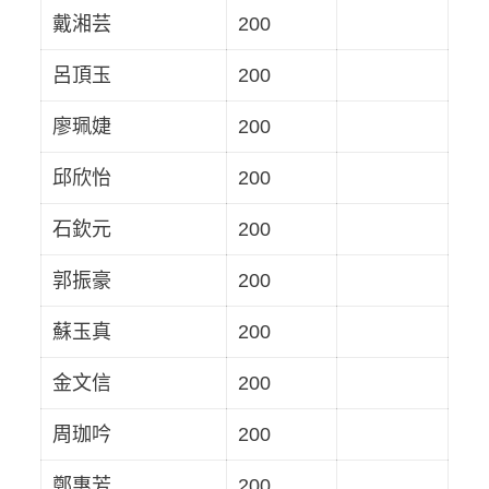
戴湘芸
200
呂頂玉
200
廖珮婕
200
邱欣怡
200
石欽元
200
郭振豪
200
蘇玉真
200
金文信
200
周珈吟
200
鄭惠芳
200