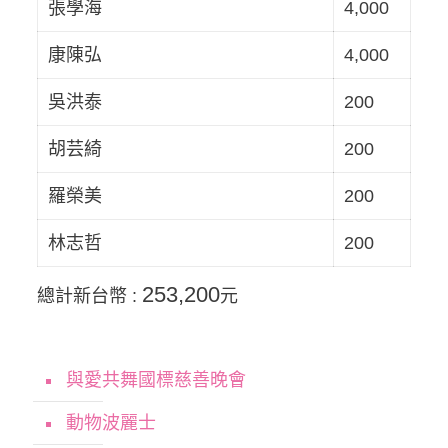
張學海
4,000
康陳弘
4,000
吳洪泰
200
胡芸綺
200
羅榮美
200
林志哲
200
253,200
總計新台幣 :
元
與愛共舞國標慈善晚會
動物波麗士