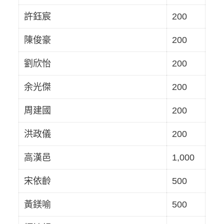
許鈺宸
200
陳俊豪
200
劉欣怡
200
余光傑
200
周建國
200
洪政儀
200
高漢邑
1,000
宋依齡
500
黃鎂喻
500