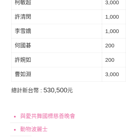
柯敏超
3,000
許清閔
1,000
李雪嬌
1,000
何國碁
200
許婉如
200
曹如淵
3,000
530,500
總計新台幣 :
元
與愛共舞國標慈善晚會
動物波麗士