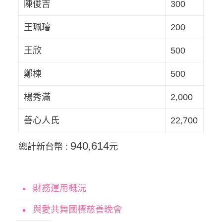
陳俊吉
300
王珮璿
200
王欣
500
鄭棟
500
楊秀滿
2,000
善心人氏
22,700
940,614
總計新台幣 :
元
財務運用概況
與愛共舞國標慈善晚會