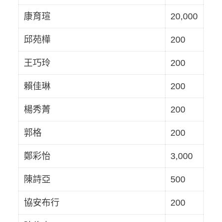
康育瑄
20,000
邱苑樺
200
王巧玲
200
賴佳琳
200
楊秀菁
200
郭格
200
鄭彩怡
3,000
陳詩亞
500
協安布行
200