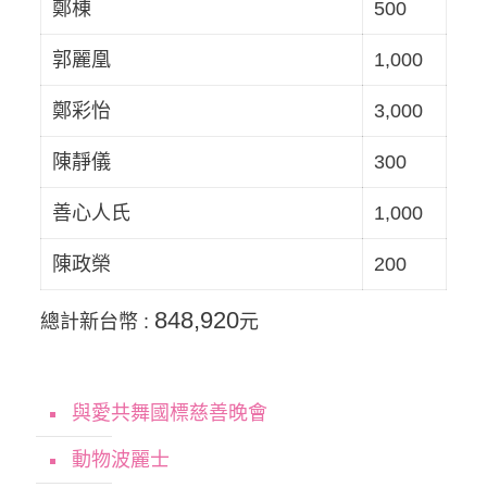
鄭棟
500
郭麗凰
1,000
鄭彩怡
3,000
陳靜儀
300
善心人氏
1,000
陳政榮
200
848,920
總計新台幣 :
元
與愛共舞國標慈善晚會
動物波麗士