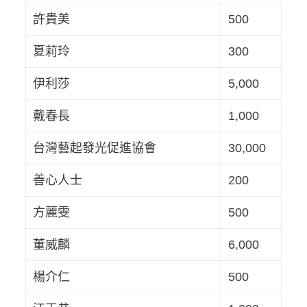
許貴美
500
夏莉玲
300
伊利莎
5,000
戴春長
1,000
台灣藝起發光促進協會
30,000
善心人士
200
方麗雯
500
董威麟
6,000
楊介仁
500