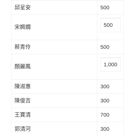
邱呈安
500
500
宋姵嫺
蔡青伶
500
1,000
顏麗鳳
陳淑惠
300
陳俊吉
300
王寶清
700
郭清河
300