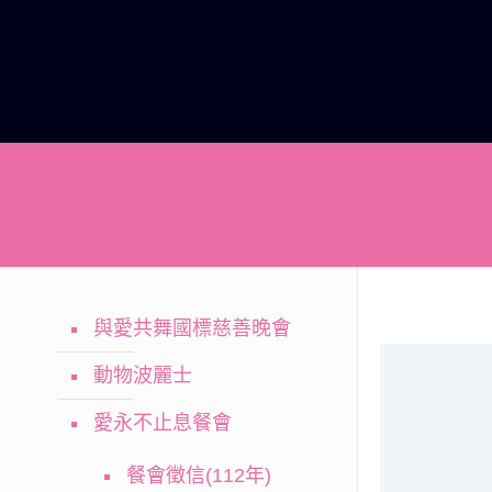
與愛共舞國標慈善晚會
動物波麗士
愛永不止息餐會
餐會徵信(112年)