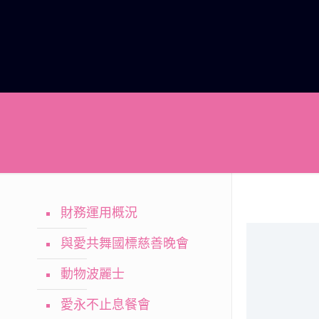
財務運用概況
與愛共舞國標慈善晚會
動物波麗士
愛永不止息餐會