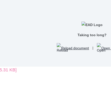
Taking too long?
Reload document
|
Open 
5.31 KB]