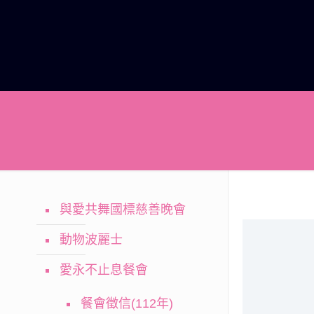
與愛共舞國標慈善晚會
動物波麗士
愛永不止息餐會
餐會徵信(112年)