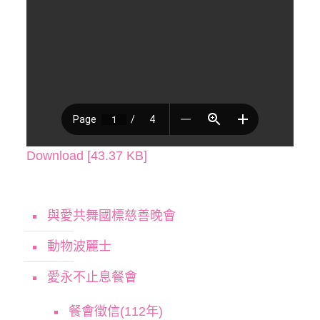
Download [43.37 KB]
與愛共舞國標慈善晚會
動物波麗士
愛永不止息餐會
餐會徵信(112年)