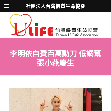
社團法人台灣優質生命協會
李明依自費百萬動刀 低調幫
張小燕慶生