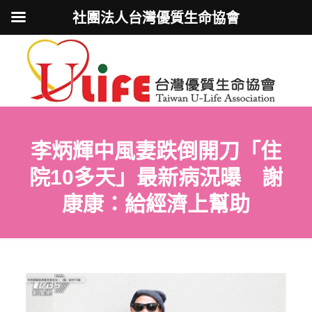
社團法人台灣優質生命協會
李炳輝中風妻跌倒開刀「住
院10多天」最新病況曝 謝
康康：給經濟上幫助