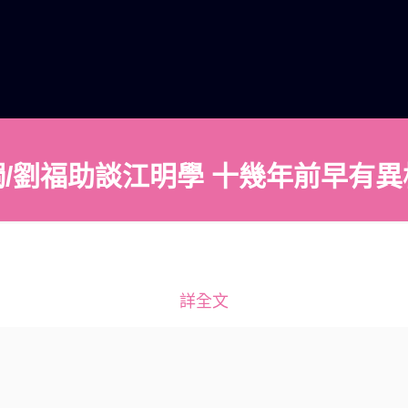
獨/劉福助談江明學 十幾年前早有異
詳全文