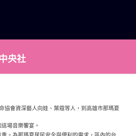
3中央社
命協會資深藝人向娃、葉蔻等人，到高雄市那瑪夏
加這場音樂饗宴。
並重。為那瑪夏居民安全與便利的需求，區內的台