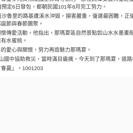
預定6日發包，都朝民國101年8月完工努力。
南沙魯里的路基遭溪水沖毀，損害嚴重，復建最困難，正
耶誕節與春節團聚。
關懷傳愛活動，他指出，那瑪夏區自然景點如山水水墨畫
還有水蜜桃。
界的愛心與關懷，努力再造魅力那瑪夏。
山國中協助救災，當時滿目瘡痍，今天到了那瑪夏，道路
」。1001203