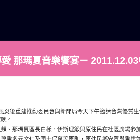
愛 那瑪夏音樂饗宴－ 2011.12.0
颱風災後重建推動委員會與新聞局今天下午邀請台灣優質生
夜晚。
玉頻、那瑪夏區長白樣．伊斯理鍛與原住民在社區廣場參
，尊重多元文化及國土保育等原則，原住民鄉安置與重建