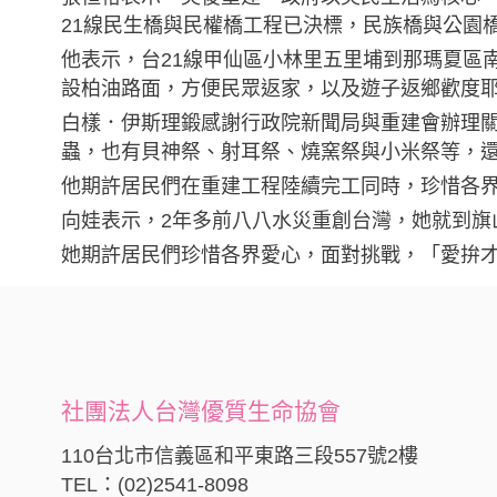
21線民生橋與民權橋工程已決標，民族橋與公園橋
他表示，台21線甲仙區小林里五里埔到那瑪夏區
設柏油路面，方便民眾返家，以及遊子返鄉歡度
白樣．伊斯理鍛感謝行政院新聞局與重建會辦理
蟲，也有貝神祭、射耳祭、燒窯祭與小米祭等，
他期許居民們在重建工程陸續完工同時，珍惜各
向娃表示，2年多前八八水災重創台灣，她就到旗
她期許居民們珍惜各界愛心，面對挑戰，「愛拚才會贏
社團法人台灣優質生命協會
110台北市信義區和平東路三段557號2樓
TEL：(02)2541-8098