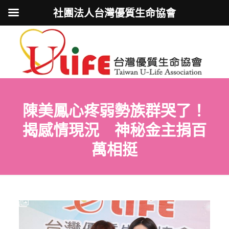
社團法人台灣優質生命協會
陳美鳳心疼弱勢族群哭了！
揭感情現況 神秘金主捐百
萬相挺