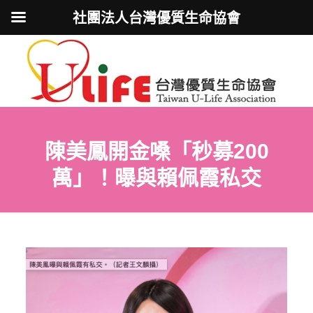
社團法人台灣優質生命協會
陳美鳳開金嗓「秒募200
萬」！曝與賴佩霞私交