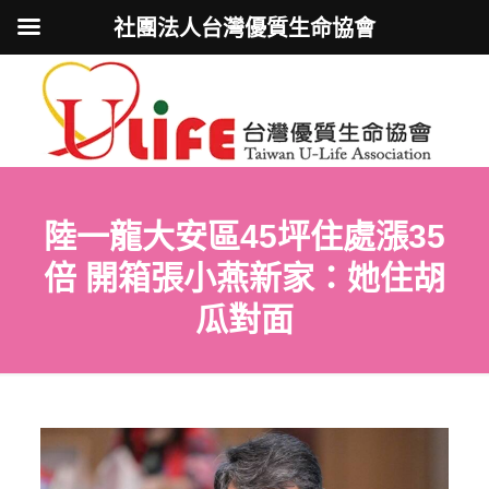
社團法人台灣優質生命協會
陸一龍大安區45坪住處漲35
倍 開箱張小燕新家：她住胡
瓜對面