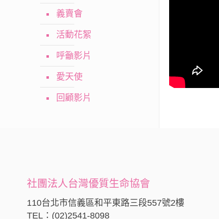
義賣會
活動花絮
呼籲影片
愛天使
回顧影片
社團法人台灣優質生命協會
110台北市信義區和平東路三段557號2樓
TEL：(02)2541-8098