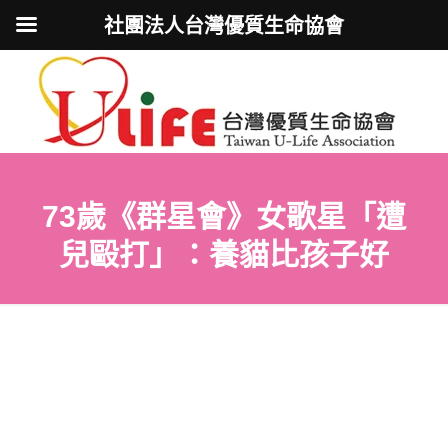
社團法人台灣優質生命協會
73歲《群星會》女歌星「遭
兒毆打」：養貓比孩子好