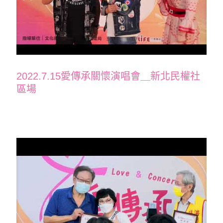
2022.7.15愛傳承關懷演唱會＿新北民權社
區場