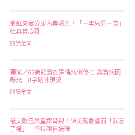
翁虹夫妻分居內幕曝光！「一年只見一次」
吐真實心聲
閱讀全文
獨家／62歲紀寶如驚傳病倒停工 真實病因
曝光！8字鬆吐現況
閱讀全文
最美歐巴桑重摔骨裂！陳美鳳急露面「我忘
了痛」 堅持親自送暖