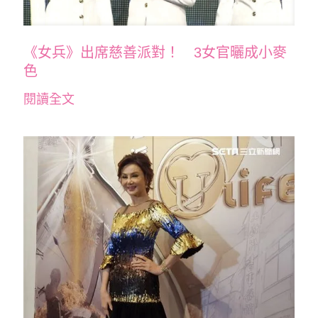
《女兵》出席慈善派對！ 3女官曬成小麥
色
閱讀全文