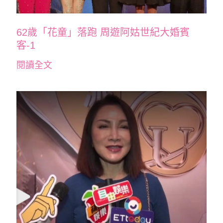
62歲「花童」落跑 周遊阿姑世紀大婚賓
客-1
閱讀全文