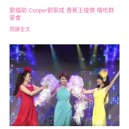
劉福助 Cooper劉家成 香蕉王俊傑 嘻哈群
星會
閱讀全文