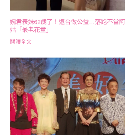
婉君表妹62歲了！返台做公益…落跑不當阿
姑「最老花童」
閱讀全文