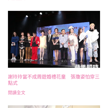
謝玲玲當不成周遊婚禮花童 張瓊姿怕穿三
點式
閱讀全文