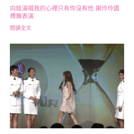
向娃演唱我的心裡只有你沒有他 謝玲玲國
標舞表演
閱讀全文