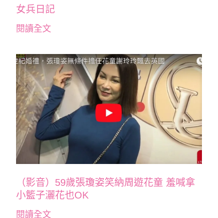
女兵日記
閱讀全文
（影音）59歲張瓊姿笑納周遊花童 羞喊拿
小籃子灑花也OK
閱讀全文