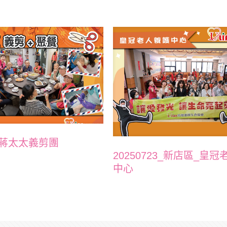
24蔣太太義剪團
20250723_新店區_皇
中心