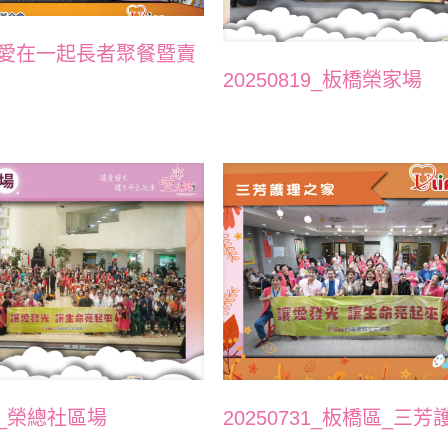
819愛在一起長者聚餐暨賣
20250819_板橋榮家場
04_榮總社區場
20250731_板橋區_三