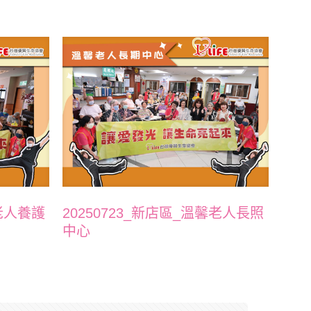
冠老人養護
20250723_新店區_溫馨老人長照
中心