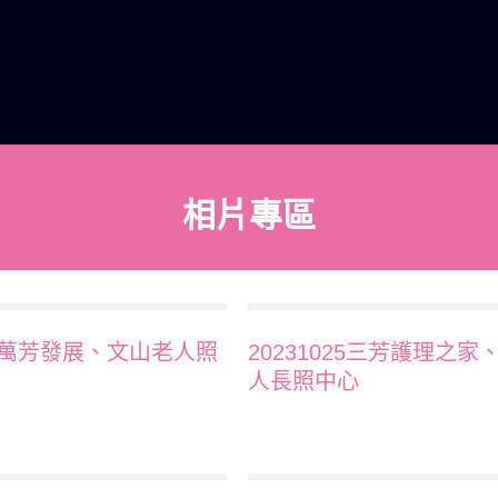
相片專區
027萬芳發展、文山老人照
20231025三芳護理之家
人長照中心