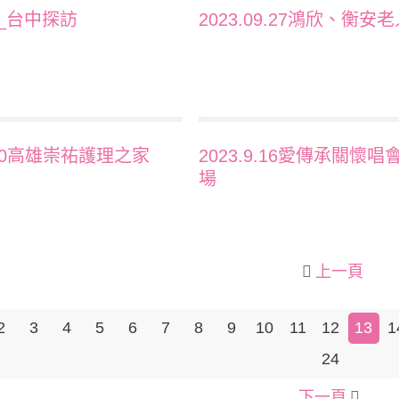
13_台中探訪
2023.09.27鴻欣、衡安
9.20高雄崇祐護理之家
2023.9.16愛傳承關懷唱
場
上一頁
2
3
4
5
6
7
8
9
10
11
12
13
1
24
下一頁