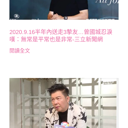
2020.9.16半年內送走3摯友…曾國城忍淚
嘆：無常是平常也是非常-三立新聞網
閱讀全文