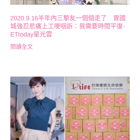
2020.9.16半年內三摯友一個個走了 曾國
城強忍悲痛上工哽咽訴：我需要時間平復-
ETtoday星光雲
閱讀全文