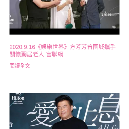
2020.9.16《娛樂世界》方芳芳曾國城攜手
關懷獨居老人-富聯網
閱讀全文