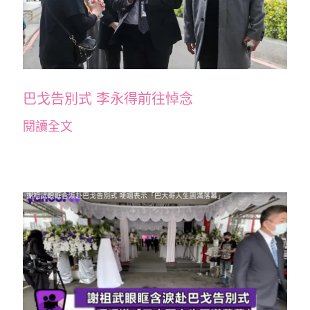
巴戈告別式 李永得前往悼念
閱讀全文