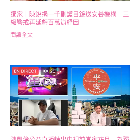
獨家｜陳銳捐一千副護目鏡送安養機構 三
級警戒再延虧百萬辦紓困
閱讀全文
陳凱倫公益直播請出中視前當家花旦 為獨