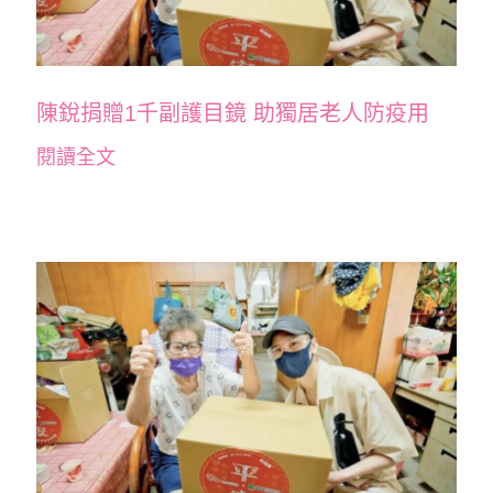
陳銳捐贈1千副護目鏡 助獨居老人防疫用
閱讀全文