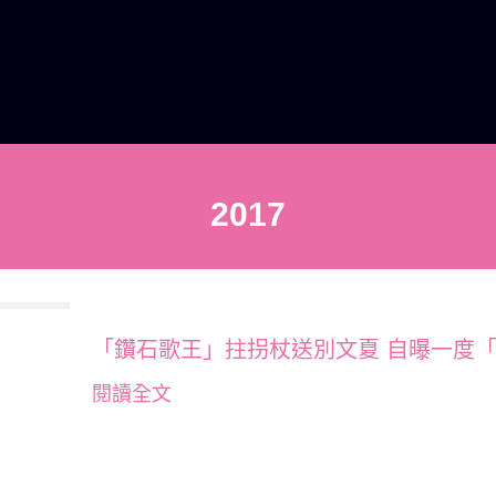
2017
「鑽石歌王」拄拐杖送別文夏 自曝一度
閱讀全文