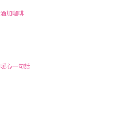
美酒加咖啡
夏暖心一句話
事