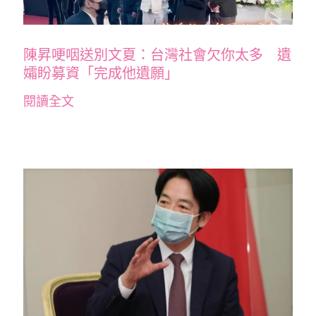
陳昇哽咽送別文夏：台灣社會欠你太多 遺
孀盼募資「完成他遺願」
閱讀全文