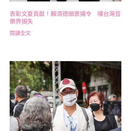
表彰文夏貢獻！賴清德頒褒揚令 嘆台灣音
樂界損失
閱讀全文