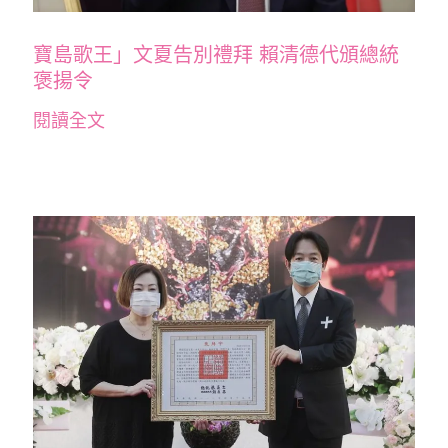
寶島歌王」文夏告別禮拜 賴清德代頒總統
褒揚令
閱讀全文