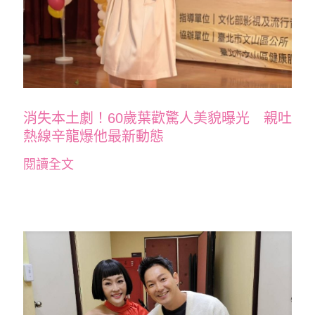
消失本土劇！60歲葉歡驚人美貌曝光 親吐
熱線辛龍爆他最新動態
閱讀全文