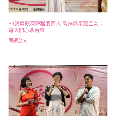
59歲葉歡凍齡程度驚人 親揭與辛龍互動：
每天開心聊音樂
閱讀全文