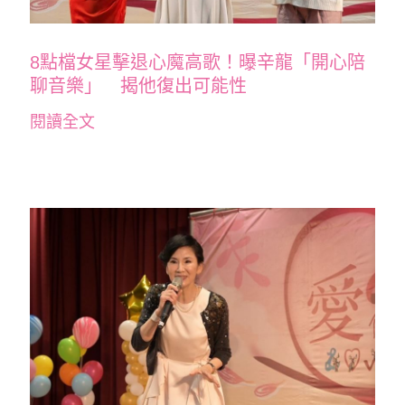
8點檔女星擊退心魔高歌！曝辛龍「開心陪
聊音樂」 揭他復出可能性
閱讀全文